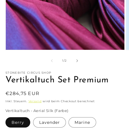
Medien
M
1
2
in
in
von
1
/
2
Modal
M
öffnen
ö
STONEBITE CIRCUS SHOP
Vertikaltuch Set Premium
Normaler
€284,75 EUR
Preis
Inkl. Steuern.
Versand
wird beim Checkout berechnet
Vertikaltuch - Aerial Silk (Farbe)
Berry
Lavender
Marine