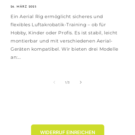
26. MÄRZ 2025
Ein Aerial Rig ermöglicht sicheres und
flexibles Luftakrobatik-Training – ob für
Hobby, Kinder oder Profis. Es ist stabil, leicht
montierbar und mit verschiedenen Aerial-
Geräten kompatibel. Wir bieten drei Modelle
an:...
von
1
/
3
WIDERRUF EINREICHEN