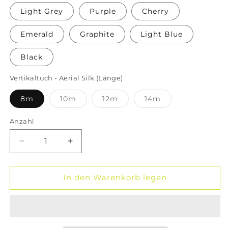
Light Grey
Purple
Cherry
Emerald
Graphite
Light Blue
Black
Vertikaltuch - Aerial Silk (Länge)
Variante
Variante
Variante
8m
10m
12m
14m
ausverkauft
ausverkauft
ausverkauft
oder
oder
oder
nicht
nicht
nicht
Anzahl
verfügbar
verfügbar
verfügbar
Verringere
Erhöhe
die
die
Menge
Menge
für
für
In den Warenkorb legen
Vertikaltuch
Vertikaltuch
Set
Set
Premium
Premium