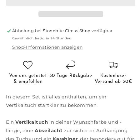
Basic
Basic
-
-
alles
alles
für
für
den
den
Abholung bei
Stonebite Circus Shop
verfügbar
Start
Start
Gewöhnlich fertig in 24 Stunden
Shop-Informationen anzeigen
Von uns getestet
30 Tage Rückgabe
Kostenloser
& empfohlen
Versand ab 50€
In diesem Set ist alles enthalten, um ein
Vertikaltuch startklar zu bekommen:
Ein
Vertikaltuch
in deiner Wunschfarbe und -
länge, eine
Abseilacht
zur sicheren Aufhängung
des Tuchs und ein
Karabiner
, der besonders gut für