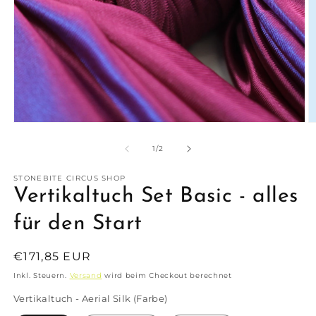
Medien
M
1
2
in
in
von
1
/
2
Modal
M
öffnen
ö
STONEBITE CIRCUS SHOP
Vertikaltuch Set Basic - alles
für den Start
Normaler
€171,85 EUR
Preis
Inkl. Steuern.
Versand
wird beim Checkout berechnet
Vertikaltuch - Aerial Silk (Farbe)