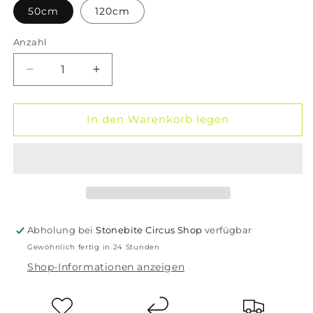
50cm
120cm
Anzahl
Verringere
Erhöhe
die
die
Menge
Menge
für
für
In den Warenkorb legen
Extension
Extension
Belt
Belt
(Daisy
(Daisy
Chain)
Chain)
mit
mit
einstellbarer
einstellbarer
Höhe
Höhe
Abholung bei
Stonebite Circus Shop
verfügbar
Gewöhnlich fertig in 24 Stunden
Shop-Informationen anzeigen