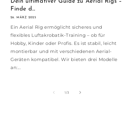
Dein ultimativer Guide zu Aerial Rigs –
Finde d...
26. MÄRZ 2025
Ein Aerial Rig ermöglicht sicheres und
flexibles Luftakrobatik-Training – ob für
Hobby, Kinder oder Profis. Es ist stabil, leicht
montierbar und mit verschiedenen Aerial-
Geräten kompatibel. Wir bieten drei Modelle
an:...
von
1
/
3