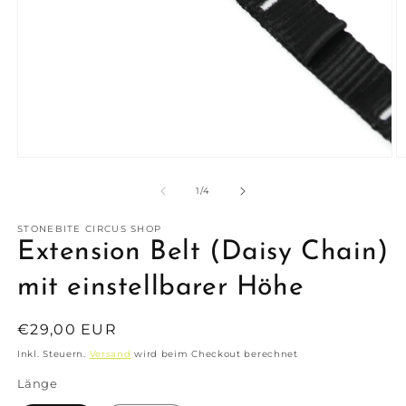
Medien
M
1
2
in
in
von
1
/
4
Modal
M
öffnen
ö
STONEBITE CIRCUS SHOP
Extension Belt (Daisy Chain)
mit einstellbarer Höhe
Normaler
€29,00 EUR
Preis
Inkl. Steuern.
Versand
wird beim Checkout berechnet
Länge